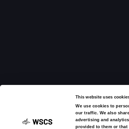
Post
navigati
Torna la mostra-conv
This website uses cookie
Molluschicoltura e In
We use cookies to person
Pordenone.
our traffic. We also shar
advertising and analytic
provided to them or that 