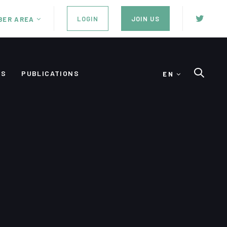
LOGIN
JOIN US
BER AREA
ES
PUBLICATIONS
EN