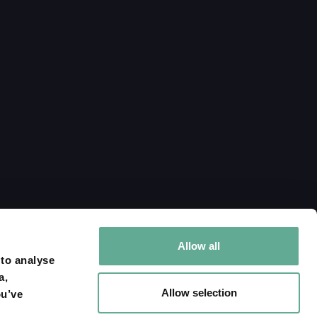
 Algocoltura,
020 alla Fiera di
Allow all
 to analyse
a,
Allow selection
ou’ve