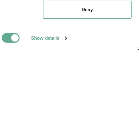
oni e di caviale per
Deny
per una partecipazione
a.
Show details
NEXT ARTICLE
 research on the
me of sturgeons