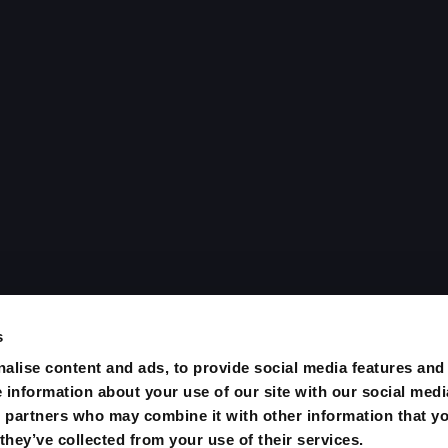
on
egno internazionale dedicata interamente all’Acquacoltura,
s
dustria della pesca. L’appuntamento è per il 19-20 Febbraio 2
alise content and ads, to provide social media features and
e information about your use of our site with our social medi
s partners who may combine it with other information that y
they’ve collected from your use of their services.