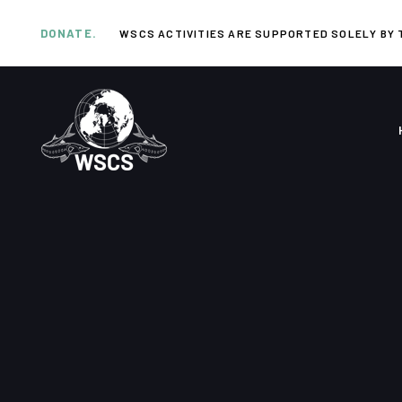
Skip
Skip
links
to
DONATE.
WSCS ACTIVITIES ARE SUPPORTED SOLELY BY 
primary
navigation
Skip
to
content