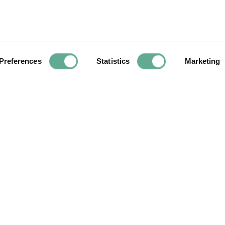
a WSCS ha incontrato la maggior parte dei produttori di stori
poste per il sostegno alla conservazione degli storioni e 
è attualmente programmato per l’ottobre 2021 a Qiandao, Cin
Preferences
Statistics
Marketing
Next
Article
 5 / 6 September
New progress in
whole geno